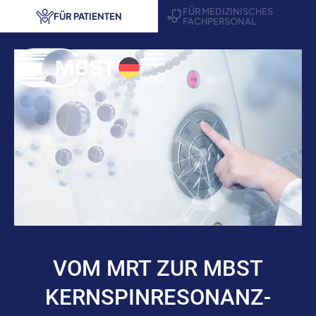
FÜR MEDIZINISCHES
FÜR PATIENTEN
FACHPERSONAL
® Therapie
ndungsbereiche
rensuche
veranstaltungen
s anfordern
VOM MRT ZUR MBST
akt
KERNSPINRESONANZ-