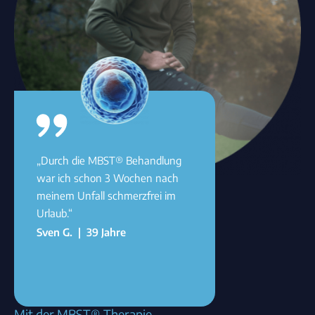
„Durch die MBST® Behandlung
war ich schon 3 Wochen nach
meinem Unfall schmerzfrei im
Urlaub.“
Sven G. | 39 Jahre
Mit der MBST® Therapie