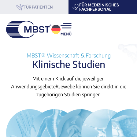
FÜR MEDIZINISCHES
FÜR PATIENTEN
FACHPERSONAL
® Therapie
MBST® Wissenschaft & Forschung
Klinische Studien
enschaft & Forschung
Mit einem Klick auf die jeweiligen
 uns
Anwendungsgebiete/Gewebe können Sie direkt in die
ner werden
zugehörigen Studien springen
nstaltungen
akt