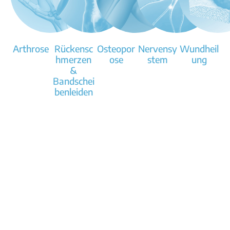
n
Arthrose
Rückensc
Osteopor
Nervensy
Wundheil
hmerzen
ose
stem
ung
&
Bandschei
benleiden