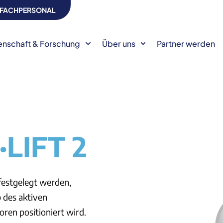
S FACHPERSONAL
enschaft & Forschung
Über uns
Partner werden
LIFT 2
estgelegt werden,
 des aktiven
ren positioniert wird.