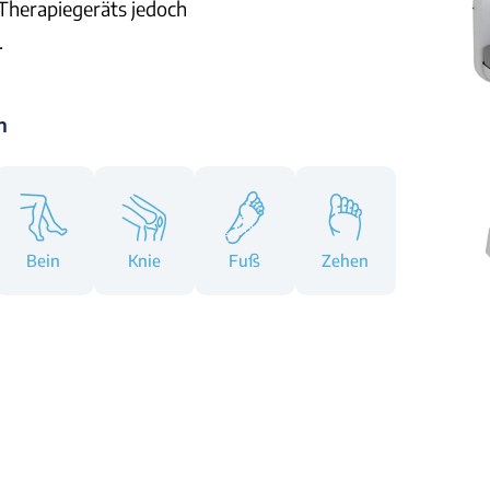
 Therapiegeräts jedoch
.
n
Bein
Knie
Fuß
Zehen