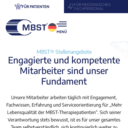
FÜR MEDIZINISCHES
FÜR PATIENTEN
FACHPERSONAL
® Therapie
MBST® Stellenangebote
Engagierte und kompetente
enschaft & Forschung
Mitarbeiter sind unser
 uns
Fundament
ner werden
Unsere Mitarbeiter arbeiten täglich mit Engagement,
nstaltungen
Fachwissen, Erfahrung und Serviceorientierung für „Mehr
Lebensqualität der MBST-Therapiepatienten“. Sich seiner
akt
Verantwortung stets bewusst, ist es für unser gesamtes
Team selbstverständlich, sich kontinuierlich weiter zu