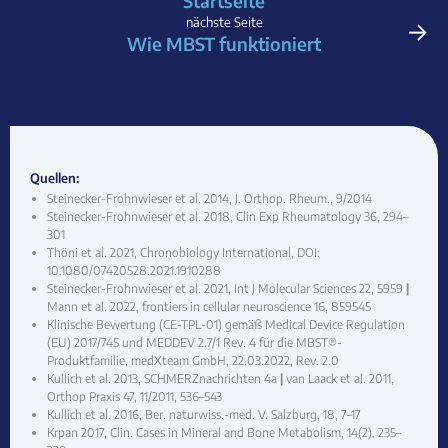
Startseite
→
nächste Seite
Wie MBST funktioniert
Quellen:
Steinecker-Frohnwieser et al. 2014, J. Orthop. Rheum., 9/2014
Steinecker-Frohnwieser et al. 2018, Clin Exp Rheumatology 36, 294–
301
Thöni et al. 2021, Chronobiology International, DOI:
10.1080/07420528.2021.1910288
Steinecker-Frohnwieser et al. 2021, Int J Molecular Sciences 22, 5959
|
Mann et al. 2022, frontiers in cellular neuroscience 16, 859545
Klinische Bewertung (CE-TPL-01) gemäß Medical Device Regulation
(EU) 2017/745 und MEDDEV 2.7/1 Rev. 4 für die MBST®-
Produktfamilie, medXteam GmbH, 22.03.2022, Rev. 2.0
Kullich et al. 2013, SCHMERZnachrichten 4a
|
van Laack et al. 2011,
Orthop Praxis 47, 11/2011, 536–543
Kullich et al. 2016, Ber. naturwiss.-med. V. Salzburg, 18, 7–17
Krpan 2017, Clin. Cases in Mineral and Bone Metabolism, 14(2), 235–