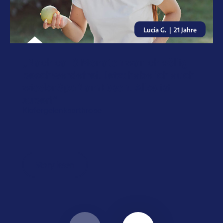
Lucia G. | 21 Jahre
„Nach ca. 8 Monaten war ich völlig
beschwerdefrei. Jetzt habe ich auch
wieder Spaß am Essen. Alles ist
super!“
Kiefergelenksarthrose
Story lesen