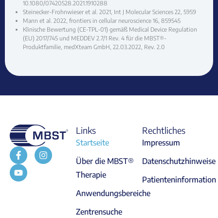
10.1080/07420528.2021.1910288
Steinecker-Frohnwieser et al. 2021, Int J Molecular Sciences 22, 5959
Mann et al. 2022, frontiers in cellular neuroscience 16, 859545
Klinische Bewertung (CE-TPL-01) gemäß Medical Device Regulation
(EU) 2017/745 und MEDDEV 2.7/1 Rev. 4 für die MBST®-
Produktfamilie, medXteam GmbH, 22.03.2022, Rev. 2.0
Links
Rechtliches
Startseite
Impressum
Über die MBST®
Datenschutzhinweise
Therapie
Patienteninformation
Anwendungsbereiche
Zentrensuche