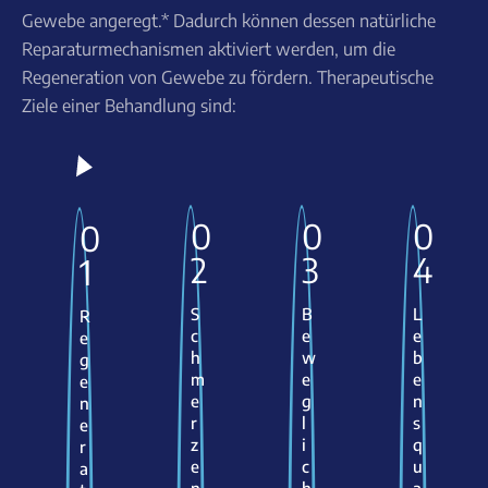
Gewebe angeregt.* Dadurch können dessen natürliche
Reparaturmechanismen aktiviert werden, um die
Regeneration von Gewebe zu fördern. Therapeutische
Ziele einer Behandlung sind:
0
0
0
0
2
3
4
1
S
B
L
R
c
e
e
e
h
w
b
g
m
e
e
e
e
g
n
n
r
l
s
e
z
i
q
r
e
c
u
a