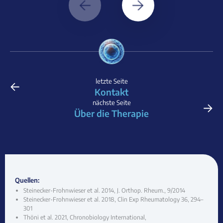
←
letzte Seite
Kontakt
→
nächste Seite
Über die Therapie
Quellen:
Steinecker-Frohnwieser et al. 2014, J. Orthop. Rheum., 9/2014
Steinecker-Frohnwieser et al. 2018, Clin Exp Rheumatology 36, 294–
301
Thöni et al. 2021, Chronobiology International,