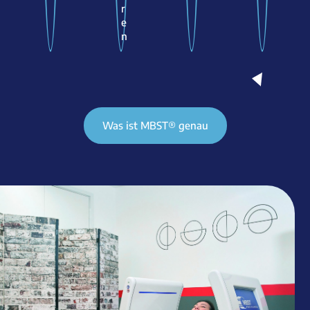
r
e
n
Was ist MBST® genau