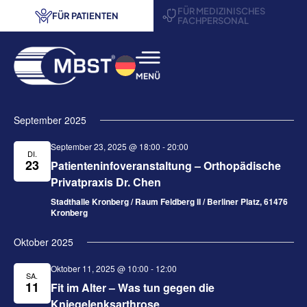
FÜR MEDIZINISCHES
FÜR PATIENTEN
FACHPERSONAL
® Therapie
September 2025
ndungsbereiche
September 23, 2025 @ 18:00
-
20:00
DI.
23
Patienteninfoveranstaltung – Orthopädische
rensuche
Privatpraxis Dr. Chen
Stadthalle Kronberg / Raum Feldberg II / Berliner Platz, 61476
veranstaltungen
Kronberg
Oktober 2025
s anfordern
Oktober 11, 2025 @ 10:00
-
12:00
SA.
akt
11
Fit im Alter – Was tun gegen die
Kniegelenksarthrose